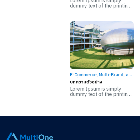
Lorem Ipsum is simply
ฟีเจอร์ใหม่
,
รับสมัครงาน
,
รับสมัค
dummy text of the printing
รพาร์ทเนอร์
,
โปรโมชัน/แพ็คเกจ
a […]
E-Commerce
,
Multi-Brand
,
กล
ยุทธิ์การตลาด
,
การบริหารธุรกิจ
,
บทความตัวอย่าง
การใช้เทคโนโลยี
,
กิจกรรมบริษัท
,
Lorem Ipsum is simply
ข่าวสารและกิจกรรม
,
ความรู้
,
dummy text of the printing
ความรู้
,
ความรู้
,
ความรู้
,
คู่มือ
,
a […]
คู่มือ
,
คู่มือ
,
คู่มือ
,
งาน Event /
สัมมนา
,
ตัวอย่างรีวิว
,
ตัวแทน
(Dropship)
,
บทความความรู้
,
บท
สัมภาษณ์ / Case Study
,
ฟีเจอร์
ใหม่
,
ระบบบริหารจัดการร้านค้า
,
รับสมัครงาน
,
รับสมัครพาร์ทเนอร์
,
เทรนด์
,
แนะนำระบบ
,
แนะนำระบบ
,