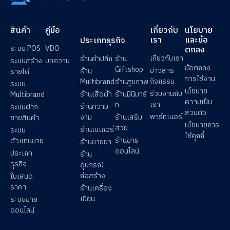
แนะนำระบบ
,
แนะนำระบบ
,
แนะนำ
ร้านค้า
,
โปรโมชัน/แพ็คเกจ
สินค้า
คู่มือ
เกี่ยวกับ
นโยบาย
เรา
และข้อ
ประเภทธุรกิจ
ระบบ POS
VDO
ตกลง
เกี่ยวกับเรา
ร้านค้าปลีก
ร้าน
ระบบสร้าง
บทความ
ข้อตกลง
Giftshop
ข่าวสาร
ร้าน
รายได้
การใช้งาน
กิจกรรม
Multibrand
ร้านสุขภาพ
ระบบ
นโยบาย
ร่วมงานกับ
ร้านเสื้อผ้า
ร้านมินิมาร์
Multibrand
ความเป็น
เรา
ท
ร้านความ
ระบบฝาก
ส่วนตัว
พาร์ทเนอร์
งาม
ร้านเสริม
ขายสินค้า
นโยบายการ
สวย
ร้านเบเกอรี่
ระบบ
ใช้คุกกี้
ร้านขาย
ตัวแทนขาย
ร้านขายยา
ออนไลน์
ประเภท
ร้าน
ธุรกิจ
อุปกรณ์
ก่อสร้าง
ใบเสนอ
ราคา
ร้านเครื่อง
เขียน
ระบบขาย
ออนไลน์