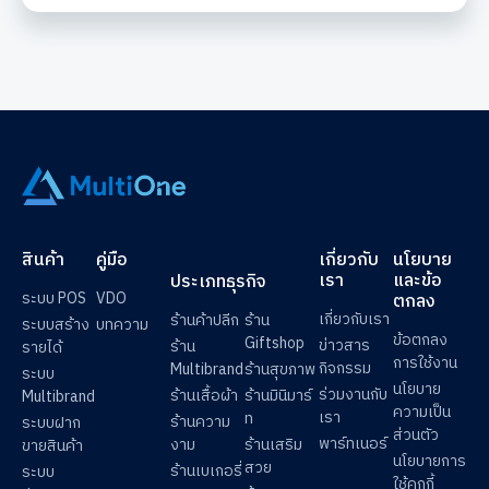
สินค้า
คู่มือ
เกี่ยวกับ
นโยบาย
เรา
และข้อ
ประเภทธุรกิจ
ระบบ POS
VDO
ตกลง
เกี่ยวกับเรา
ร้านค้าปลีก
ร้าน
ระบบสร้าง
บทความ
ข้อตกลง
Giftshop
ข่าวสาร
ร้าน
รายได้
การใช้งาน
กิจกรรม
Multibrand
ร้านสุขภาพ
ระบบ
นโยบาย
ร่วมงานกับ
ร้านเสื้อผ้า
ร้านมินิมาร์
Multibrand
ความเป็น
เรา
ท
ร้านความ
ระบบฝาก
ส่วนตัว
พาร์ทเนอร์
งาม
ร้านเสริม
ขายสินค้า
นโยบายการ
สวย
ร้านเบเกอรี่
ระบบ
ใช้คุกกี้