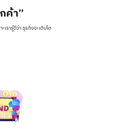
ูกค้า”
รารู้ดีว่า ธุรกิจจะเติบโต