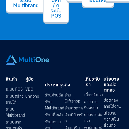
ระบบ
ปลีก
ออนไลน์
Multibrand
/ ดู
ระบบ
POS
สินค้า
คู่มือ
เกี่ยวกับ
นโยบาย
เรา
และข้อ
ประเภทธุรกิจ
ระบบ POS
VDO
ตกลง
เกี่ยวกับเรา
ร้านค้าปลีก
ร้าน
ระบบสร้าง
บทความ
ข้อตกลง
Giftshop
ข่าวสาร
ร้าน
รายได้
การใช้งาน
กิจกรรม
Multibrand
ร้านสุขภาพ
ระบบ
นโยบาย
ร่วมงานกับ
ร้านเสื้อผ้า
ร้านมินิมาร์
Multibrand
ความเป็น
เรา
ท
ร้านความ
ระบบฝาก
ส่วนตัว
พาร์ทเนอร์
งาม
ร้านเสริม
ขายสินค้า