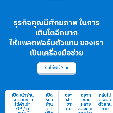
ธุรกิจคุณมีศักยภาพ
ในการ
เติบโตอีกมาก
ให้แพลตฟอร์มตัวแทน
ของเรา
เป็นเครื่องมือช่วย
เริ่มใช้ฟรี 7 วัน
เปิดหน้าร้าน
เปิด
อยาก
อยาก
กลับไป
รับฝากขาย
หน้า
ฝาก
เชื่อม
ดูระบบ
ได้ค่าเช่า
ร้าน
ขาย
หลาย
ตัวแทน
GP / ดู
ค้า
สินค้า
ช่องทาง
ขาย